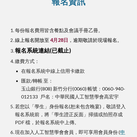
報名資訊
每份報名費用皆含餐點及會議手冊乙冊。
線上報名開放至
4月28日
，逾期敬請於現場報名。
報名系統連結(已截止)
繳費方式：
在報名系統中
線上信用卡繳款
匯款/轉帳 至：
玉山銀行(808) 新竹分行(0060) 帳號：0060-940-
012133 戶名：中華民國人工智慧學會高宏宇
若您以「學生」身份報名(
恕未包含晚宴
)，敬請登入
報名系統前，將「學生證正反面」掃描或拍照存成
PDF 檔，於報名系統中上傳。
現在加入人工智慧學會會員，即可享用會員身份 (
申